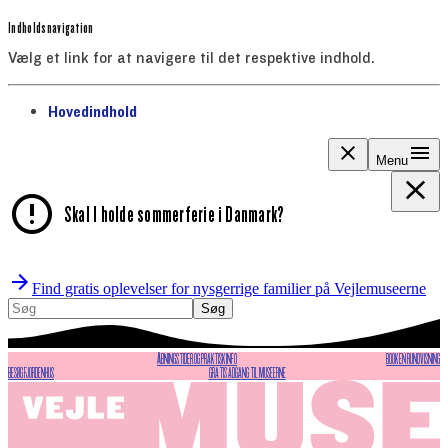
Indholdsnavigation
Vælg et link for at navigere til det respektive indhold.
gå til
Hovedindhold
Menu
Skal I holde sommerferie i Danmark?
Find gratis oplevelser for nysgerrige familier på Vejlemuseerne
Søg
Søg
ÅBNINGSTIDER OG PRAKTISK INFO
BOOK EN RUNDVISNING
BESØG FJORDENHUS
GRATIS ADGANG TIL MUSEERNE