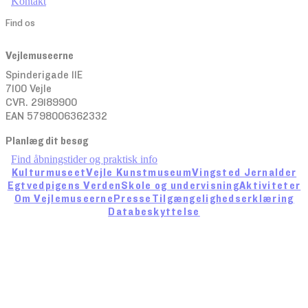
Kontakt
Find os
Vejlemuseerne
Spinderigade 11E
7100 Vejle
CVR. 29189900
EAN 5798006362332
Planlæg dit besøg
Find åbningstider og praktisk info
Kulturmuseet
Vejle Kunstmuseum
Vingsted Jernalder
Egtvedpigens Verden
Skole og undervisning
Aktiviteter
Om Vejlemuseerne
Presse
Tilgængelighedserklæring
Databeskyttelse