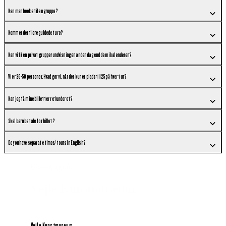
Kan man booke til en gruppe?
Kommer der flere guidede ture?
Kan vi få en privat grupperundvisning en anden dag end dem i kalenderen?
Vi er 26-50 personer. Hvad gør vi, når der kun er plads til 25 på hver tur?
Kan jeg få mine billetter refunderet?
Skal børn betale for billet?
Do you have separate times/tours in English?
Besøg også
Vejle Kunstmuseum
Vejle Kunstmuseum