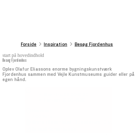
Forside
Inspiration
Besøg Fjordenhus
start på hovedindhold
Besøg Fjordenhus
senest opdateret 19. maj 2026
Oplev Olafur Eliassons enorme bygningskunstværk
Fjordenhus sammen med Vejle Kunstmuseums guider eller på
egen hånd.
Man.-fre. 08.00-21.30
Lør.-søn. 10.00-21.30
Havneøen 1

7100 Vejle
Gratis på egen hånd | Guidede ture 110 kr.
Se også fjordenhus.dk