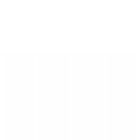
nederste dæk eller andre områder på øverste dæk. Læs skiltene
grundigt, så du er sikker på at parkere i den rigtige sektion.
Busser må gerne aflæsse og hente deres passagerer foran p-huset,
eller på pladsen foran Fjordenhus. På Strandgade er der etableret 2
bus-parkeringspladser.
Se også
Ofte stillede spørgsmål
nederst på denne side.