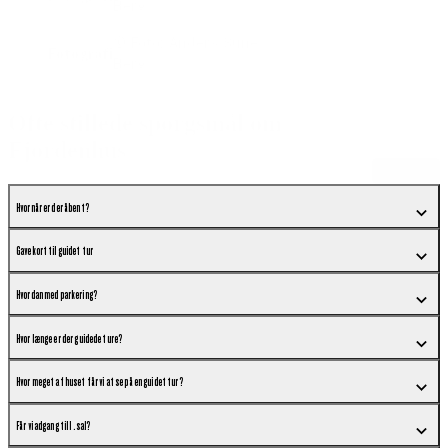
Berg
© Foto: Anders Sune
Fotografi
Berg
Ofte stillede spørgsmål om
Fjordenhus
Åbn alle
Hvornår er der åbent?
Gavekort til guidet tur
Hvordan med parkering?
Hvor længe er der guidede ture?
Hvor meget af huset får vi at se på en guidet tur?
Får vi adgang til 1. sal?