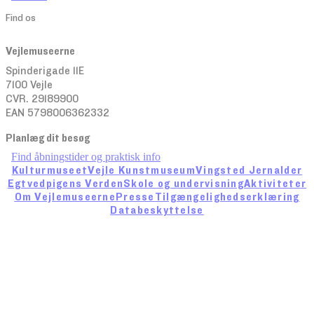
Find os
Vejlemuseerne
Spinderigade 11E
7100 Vejle
CVR. 29189900
EAN 5798006362332
Planlæg dit besøg
Find åbningstider og praktisk info
Kulturmuseet
Vejle Kunstmuseum
Vingsted Jernalder
Egtvedpigens Verden
Skole og undervisning
Aktiviteter
Om Vejlemuseerne
Presse
Tilgængelighedserklæring
Databeskyttelse