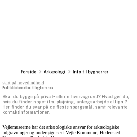
Forside
Arkæologi
Info til bygherrer
start på hovedindhold
Praktisk information til bygherrer mv.
senest opdateret 23. oktober 2025
Skal du bygge på privat- eller erhvervsgrund? Hvad gør du,
hvis du finder noget ifm. pløjning, anlægsarbejde el.lign.?
Her finder du svar på de fleste spørgsmål, samt relevante
kontaktinformationer.
Vejlemuseerne har det arkæologiske ansvar for arkæologiske
udgravninger og undersøgelser i Vejle Kommune, Hedensted