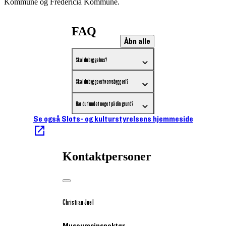
Kommune og Fredericia Kommune.
FAQ
Åbn alle
Skal du bygge hus?
Skal du bygge erhvervsbyggeri?
Har du fundet noget på din grund?
Se også Slots- og kulturstyrelsens hjemmeside
Kontaktpersoner
Christian Juel
Museumsinspektør