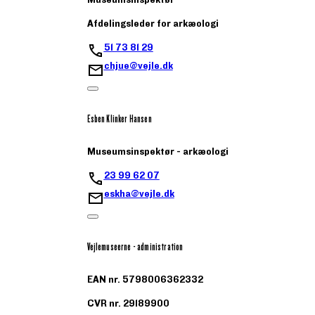
Afdelingsleder for arkæologi
51 73 81 29
chjue@vejle.dk
Esben Klinker Hansen
Museumsinspektør - arkæologi
23 99 62 07
eskha@vejle.dk
Vejlemuseerne - administration
EAN nr. 5798006362332
CVR nr. 29189900