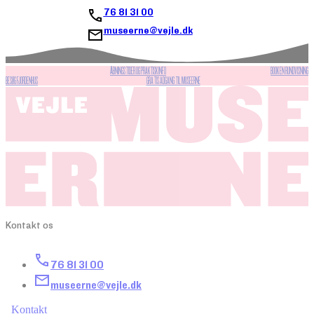
76 81 31 00
museerne@vejle.dk
ÅBNINGSTIDER OG PRAKTISK INFO
BOOK EN RUNDVISNING
BESØG FJORDENHUS
GRATIS ADGANG TIL MUSEERNE
Kontakt os
76 81 31 00
museerne@vejle.dk
Kontakt