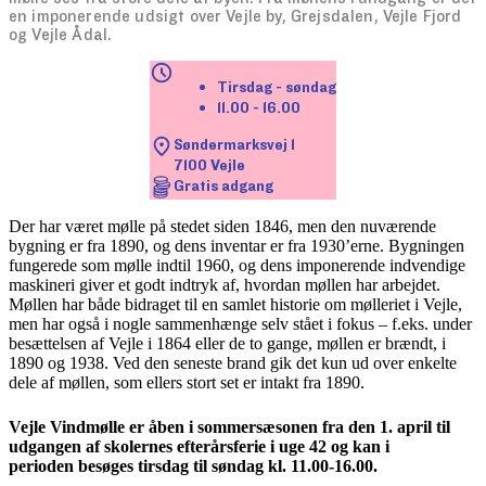
en imponerende udsigt over Vejle by, Grejsdalen, Vejle Fjord
og Vejle Ådal.
Tirsdag - søndag
11.00 - 16.00
Søndermarksvej 1

7100 Vejle
Gratis adgang
Der har været mølle på stedet siden 1846, men den nuværende
bygning er fra 1890, og dens inventar er fra 1930’erne. Bygningen
fungerede som mølle indtil 1960, og dens imponerende indvendige
maskineri giver et godt indtryk af, hvordan møllen har arbejdet.
Møllen har både bidraget til en samlet historie om mølleriet i Vejle,
men har også i nogle sammenhænge selv stået i fokus – f.eks. under
besættelsen af Vejle i 1864 eller de to gange, møllen er brændt, i
1890 og 1938. Ved den seneste brand gik det kun ud over enkelte
dele af møllen, som ellers stort set er intakt fra 1890.
Vejle Vindmølle er åben i sommersæsonen fra den 1. april til
udgangen af skolernes efterårsferie i uge 42 og kan i
perioden besøges tirsdag til søndag kl. 11.00-16.00.