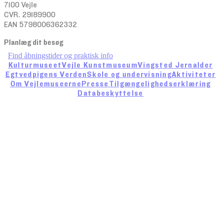
7100 Vejle
CVR. 29189900
EAN 5798006362332
Planlæg dit besøg
Find åbningstider og praktisk info
Kulturmuseet
Vejle Kunstmuseum
Vingsted Jernalder
Egtvedpigens Verden
Skole og undervisning
Aktiviteter
Om Vejlemuseerne
Presse
Tilgængelighedserklæring
Databeskyttelse