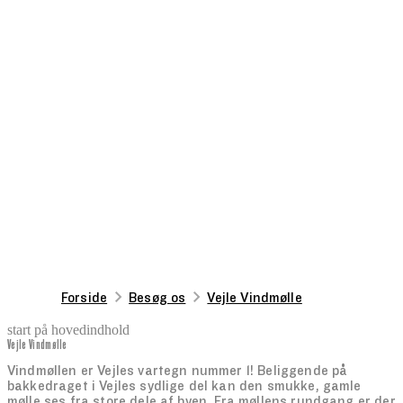
Forside
Besøg os
Vejle Vindmølle
start på hovedindhold
Vejle Vindmølle
senest opdateret 5. juni 2026
Vindmøllen er Vejles vartegn nummer 1! Beliggende på
bakkedraget i Vejles sydlige del kan den smukke, gamle
mølle ses fra store dele af byen. Fra møllens rundgang er der