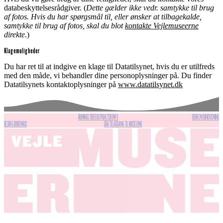
databeskyttelsesrådgiver. (
Dette gælder ikke vedr. samtykke til brug
af fotos. Hvis du har spørgsmål til, eller ønsker at tilbagekalde,
samtykke til brug af fotos, skal du blot
kontakte Vejlemuseerne
direkte.
)
Klagemuligheder
Du har ret til at indgive en klage til Datatilsynet, hvis du er utilfreds
med den måde, vi behandler dine personoplysninger på. Du finder
Datatilsynets kontaktoplysninger på
www.datatilsynet.dk
ÅBNINGSTIDER OG PRAKTISK INFO
BOOK EN RUNDVISNING
BESØG FJORDENHUS
GRATIS ADGANG TIL MUSEERNE