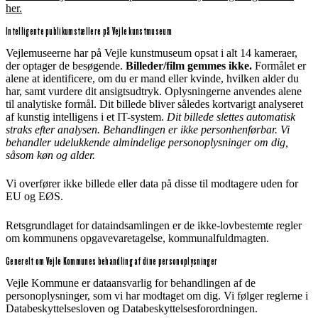
her.
Intelligente publikumstællere på Vejle kunstmuseum
Vejlemuseerne har på Vejle kunstmuseum opsat i alt 14 kameraer,
der optager de besøgende.
Billeder/film gemmes ikke.
Formålet er
alene at identificere, om du er mand eller kvinde, hvilken alder du
har, samt vurdere dit ansigtsudtryk. Oplysningerne anvendes alene
til analytiske formål. Dit billede bliver således kortvarigt analyseret
af kunstig intelligens i et IT-system.
Dit billede slettes automatisk
straks efter analysen. Behandlingen er ikke personhenførbar. Vi
behandler udelukkende almindelige personoplysninger om dig,
såsom køn og alder.
Vi overfører ikke billede eller data på disse til modtagere uden for
EU og EØS.
Retsgrundlaget for dataindsamlingen er de ikke-lovbestemte regler
om kommunens opgavevaretagelse, kommunalfuldmagten.
Generelt om Vejle Kommunes behandling af dine personoplysninger
Vejle Kommune er dataansvarlig for behandlingen af de
personoplysninger, som vi har modtaget om dig. Vi følger reglerne i
Databeskyttelsesloven og Databeskyttelsesforordningen.