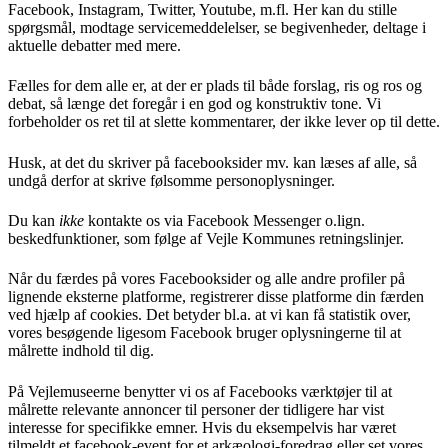
Facebook, Instagram, Twitter, Youtube, m.fl. Her kan du stille
spørgsmål, modtage servicemeddelelser, se begivenheder, deltage i
aktuelle debatter med mere.
Fælles for dem alle er, at der er plads til både forslag, ris og ros og
debat, så længe det foregår i en god og konstruktiv tone. Vi
forbeholder os ret til at slette kommentarer, der ikke lever op til dette.
Husk, at det du skriver på facebooksider mv. kan læses af alle, så
undgå derfor at skrive følsomme personoplysninger.
Du kan
ikke
kontakte os via Facebook Messenger o.lign.
beskedfunktioner, som følge af Vejle Kommunes retningslinjer.
Når du færdes på vores Facebooksider og alle andre profiler på
lignende eksterne platforme, registrerer disse platforme din færden
ved hjælp af cookies. Det betyder bl.a. at vi kan få statistik over,
vores besøgende ligesom Facebook bruger oplysningerne til at
målrette indhold til dig.
På Vejlemuseerne benytter vi os af Facebooks værktøjer til at
målrette relevante annoncer til personer der tidligere har vist
interesse for specifikke emner. Hvis du eksempelvis har været
tilmeldt et facebook-event for et arkæologi-foredrag eller set vores