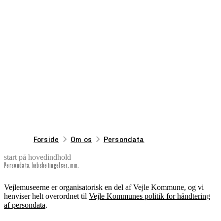
Forside
Om os
Persondata
start på hovedindhold
Persondata, købsbetingelser, mm.
senest opdateret 2. september 2025
Vejlemuseerne er organisatorisk en del af Vejle Kommune, og vi
henviser helt overordnet til
Vejle Kommunes politik for håndtering
af persondata
.