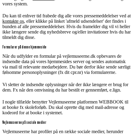
vores system.
Du kan til enhver tid frabede dig alle vores pressemeddelelser ved at
kontakte os
, eller klikke på linket 'afmeld udsendelser' der findes i
bunden af alle pressemeddelelser. Hvis du framelder dig vil vi heller
ikke længere sende dig nyhedsbreve og/eller invitationer hvis du har
tilmeldt dig disse.
Formularer på denne hjemmeside
Når du udfylder en formular på vejlemuseerne.dk opbevares de
indsendte data på vores hjemmesides server og sendes automatisk
via mail til relevante medarbejdere. Du bør derfor ikke sende særligt
følsomme personoplysninger (fx dit cpr.nr) via formularerne.
Vi sletter de indsendte oplysninger når der ikke længere er brug for
dem. Fx når den omvisning du har bestilt er gennemført, e.lign.
I nogle tilfælde benytter Vejlemuseerne platformen WEBBOOK til
at booke fx skoleforløb. Du skal oprette dig med mail-adresse og
kodeord for at booke i systemet.
Vejlemuseerne på sociale medier
Vejlemuseerne har profiler på en række sociale medier, herunder