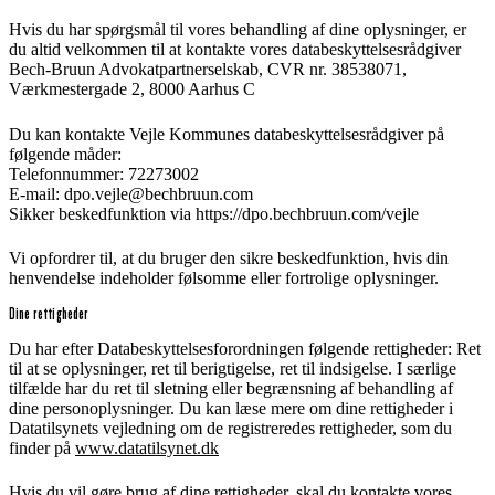
Hvis du har spørgsmål til vores behandling af dine oplysninger, er
du altid velkommen til at kontakte vores databeskyttelsesrådgiver
Bech-Bruun Advokatpartnerselskab, CVR nr. 38538071,
Værkmestergade 2, 8000 Aarhus C
Du kan kontakte Vejle Kommunes databeskyttelsesrådgiver på
følgende måder:
Telefonnummer: 72273002
E-mail: dpo.vejle@bechbruun.com
Sikker beskedfunktion via https://dpo.bechbruun.com/vejle
Vi opfordrer til, at du bruger den sikre beskedfunktion, hvis din
henvendelse indeholder følsomme eller fortrolige oplysninger.
Dine rettigheder
Du har efter Databeskyttelsesforordningen følgende rettigheder: Ret
til at se oplysninger, ret til berigtigelse, ret til indsigelse. I særlige
tilfælde har du ret til sletning eller begrænsning af behandling af
dine personoplysninger. Du kan læse mere om dine rettigheder i
Datatilsynets vejledning om de registreredes rettigheder, som du
finder på
www.datatilsynet.dk
Hvis du vil gøre brug af dine rettigheder, skal du kontakte vores