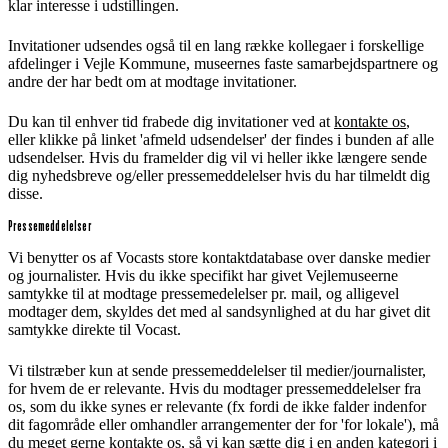
klar interesse i udstillingen.
Invitationer udsendes også til en lang række kollegaer i forskellige
afdelinger i Vejle Kommune, museernes faste samarbejdspartnere og
andre der har bedt om at modtage invitationer.
Du kan til enhver tid frabede dig invitationer ved at
kontakte os
,
eller klikke på linket 'afmeld udsendelser' der findes i bunden af alle
udsendelser. Hvis du framelder dig vil vi heller ikke længere sende
dig nyhedsbreve og/eller pressemeddelelser hvis du har tilmeldt dig
disse.
Pressemeddelelser
Vi benytter os af Vocasts store kontaktdatabase over danske medier
og journalister. Hvis du ikke specifikt har givet Vejlemuseerne
samtykke til at modtage pressemedelelser pr. mail, og alligevel
modtager dem, skyldes det med al sandsynlighed at du har givet dit
samtykke direkte til Vocast.
Vi tilstræber kun at sende pressemeddelelser til medier/journalister,
for hvem de er relevante. Hvis du modtager pressemeddelelser fra
os, som du ikke synes er relevante (fx fordi de ikke falder indenfor
dit fagområde eller omhandler arrangementer der for 'for lokale'), må
du meget gerne
kontakte os
, så vi kan sætte dig i en anden kategori i