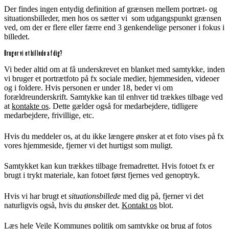
Der findes ingen entydig definition af grænsen mellem portræt- og
situationsbilleder, men hos os sætter vi som udgangspunkt grænsen
ved, om der er flere eller færre end 3 genkendelige personer i fokus i
billedet.
Bruger vi et billede af dig?
Vi beder altid om at få underskrevet en blanket med samtykke, inden
vi bruger et portrætfoto på fx sociale medier, hjemmesiden, videoer
og i foldere. Hvis personen er under 18, beder vi om
forældreunderskrift. Samtykke kan til enhver tid trækkes tilbage ved
at
kontakte os
. Dette gælder også for medarbejdere, tidligere
medarbejdere, frivillige, etc.
Hvis du meddeler os, at du ikke længere ønsker at et foto vises på fx
vores hjemmeside, fjerner vi det hurtigst som muligt.
Samtykket kan kun trækkes tilbage fremadrettet. Hvis fotoet fx er
brugt i trykt materiale, kan fotoet først fjernes ved genoptryk.
Hvis vi har brugt et
situationsbillede
med dig på, fjerner vi det
naturligvis også, hvis du ønsker det.
Kontakt os
blot.
Læs hele Vejle Kommunes politik om samtykke og brug af fotos