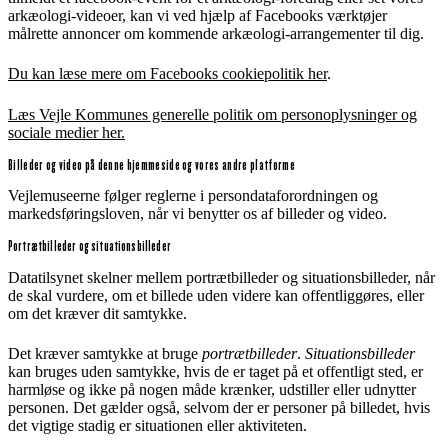
arkæologi-videoer, kan vi ved hjælp af Facebooks værktøjer
målrette annoncer om kommende arkæologi-arrangementer til dig.
Du kan læse mere om Facebooks cookiepolitik her
.
Læs Vejle Kommunes generelle politik om personoplysninger og
sociale medier her.
Billeder og video på denne hjemmeside og vores andre platforme
Vejlemuseerne følger reglerne i persondataforordningen og
markedsføringsloven, når vi benytter os af billeder og video.
Portrætbilleder og situationsbilleder
Datatilsynet skelner mellem portrætbilleder og situationsbilleder, når
de skal vurdere, om et billede uden videre kan offentliggøres, eller
om det kræver dit samtykke.
Det kræver samtykke at bruge
portrætbilleder
.
Situationsbilleder
kan bruges uden samtykke, hvis de er taget på et offentligt sted, er
harmløse og ikke på nogen måde krænker, udstiller eller udnytter
personen. Det gælder også, selvom der er personer på billedet, hvis
det vigtige stadig er situationen eller aktiviteten.