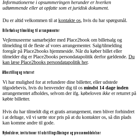
Informationerne i opsummeringen herunder er hverken
udtømmende eller at opfatte som et juridisk dokument.
Du er altid velkommen til at
kontakte os
, hvis du har spørgsmål.
Billetkøb og tilmelding til arrangementer
Vejlemuseerne samarbejder med Place2book om billetsalg og
tilmelding til de fleste af vores arrangementer. Salg/tilmelding
foregår på Place2books hjemmeside. Når du køber billet eller
tilmelder dig er Place2books persondatapolitik derfor gældende.
Du
kan læse Place2books persondatapolitik her
.
Afbestilling og returret
Vi har mulighed for at refundere dine billetter, eller udstede
tilgodebevis, hvis du henvender dig til os
mindst 14 dage inden
arrangementet afholdes, selvom der ifg. købeloven
ikke
er returret på
købte billetter.
Hvis du har tilmeldt dig et gratis arrangement, men bliver forhindret
i at deltage, vil vi sætte stor pris på at du kontakter os, så din plads
kan komme andre til gode.
Nyhedsbrev, invitationer til udstillingsåbninger og pressemeddelelser