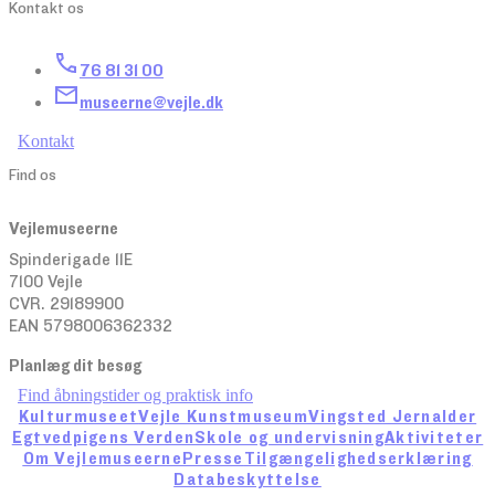
Kontakt os
76 81 31 00
museerne@vejle.dk
Kontakt
Find os
Vejlemuseerne
Spinderigade 11E
7100 Vejle
CVR. 29189900
EAN 5798006362332
Planlæg dit besøg
Find åbningstider og praktisk info
Kulturmuseet
Vejle Kunstmuseum
Vingsted Jernalder
Egtvedpigens Verden
Skole og undervisning
Aktiviteter
Om Vejlemuseerne
Presse
Tilgængelighedserklæring
Databeskyttelse