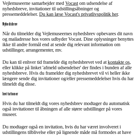
Vejlemuseerne samarbejder med
Vocast
om udsendelse af
nyhedsbreve, invitationer til udstillingsåbninger og
pressemeddelelser.
Du kan læse Vocast's privatlivspolitik her
.
Nyhedsbrev
Når du tilmelder dig Vejlemuseernes nyhedsbrev opbevares dit navn
og mailadresse hos vores udbyder Vocast. Dine oplysninger benyttes
ikke til andre formål end at sende dig relevant information om
udstillinger, arrangementer, mv.
Du kan til enhver tid framelde dig nyhedsbrevet ved at
kontakte os
,
eller klikke på linket 'afmeld udsendelser' der findes i bunden af alle
nyhedsbreve. Hvis du framelder dig nyhedsbrevet vil vi heller ikke
længere sende dig invitationer og/eller pressemeddelelser hvis du har
tilmeldt dig disse.
Invitationer
Hvis du har tilmeldt dig vores nyhedsbrev modtager du automatisk
også invitationer til åbningen af alle større udstillinger på vores
museer.
Du modtager også en invitation, hvis du har været involveret i
udstillingens tilblivelse eller på lignende måde må formodes at have