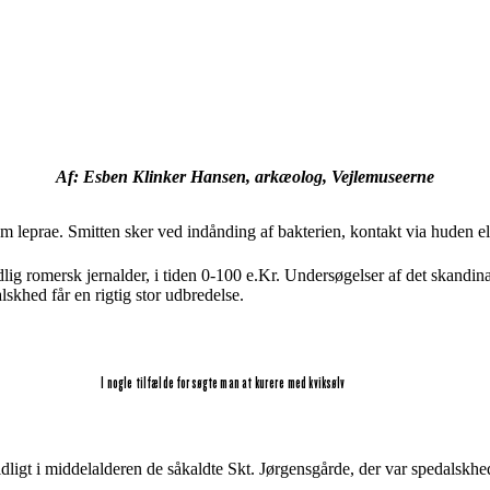
Af: Esben Klinker Hansen, arkæolog, Vejlemuseerne
 leprae. Smitten sker ved indånding af bakterien, kontakt via huden e
dlig romersk jernalder, i tiden 0-100 e.Kr. Undersøgelser af det skand
alskhed får en rigtig stor udbredelse.
I nogle tilfælde forsøgte man at kurere med kviksølv
igt i middelalderen de såkaldte Skt. Jørgensgårde, der var spedalskhed