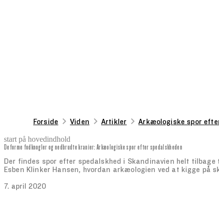
Forside
Viden
Artikler
Arkæologiske spor efte
start på hovedindhold
Deforme fodknogler og nedbrudte kranier: Arkæologiske spor efter spedalskheden
senest opdateret 28. august 2025
Der findes spor efter spedalskhed i Skandinavien helt tilbage ti
Esben Klinker Hansen, hvordan arkæologien ved at kigge på sk
7. april 2020