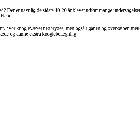
? Der er navnlig de sidste 10-20 år blevet udført mange undersøgelse
ældene.
s kant, hvor knoglevævet nedbrydes, men også i ganen og overkæben me
kkede og danne ekstra knoglebelægning.