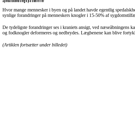
Spedalskhedstegn på skeletter
Hvor mange mennesker i byen og på landet havde egentlig spedalskhed
synlige forandringer på menneskers knogler i 15-50% af sygdomstilf
De tydeligste forandringer ses i kraniets ansigt, ved næseåbningen
og fodknogler deformeres og nedbrydes. Lægbenene kan blive forty
(Artiklen fortsætter under billedet)