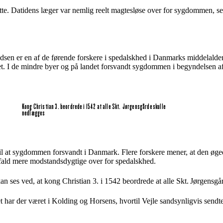
tte. Datidens læger var nemlig reelt magtesløse over for sygdommen, se
ldsen er en af de førende forskere i spedalskhed i Danmarks middelalder
let. I de mindre byer og på landet forsvandt sygdommen i begyndelsen af
Kong Christian 3. beordrede i 1542 at alle Skt. Jørgensgårde skulle
nedlægges
g til at sygdommen forsvandt i Danmark. Flere forskere mener, at den øg
t fald mere modstandsdygtige over for spedalskhed.
kan ses ved, at kong Christian 3. i 1542 beordrede at alle Skt. Jørgensg
det har der været i Kolding og Horsens, hvortil Vejle sandsynligvis send