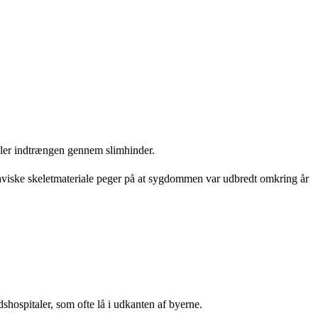
ller indtrængen gennem slimhinder.
inaviske skeletmateriale peger på at sygdommen var udbredt omkring år
shospitaler, som ofte lå i udkanten af byerne.