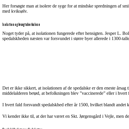
Her forsøgte man at isolere de syge for at mindske spredningen af smi
med kviksølv.
Isolation og kvægtuberkulose
Noget tyder på, at isolationen fungerede efter hensigten. Jesper L. Bo
spedalskheden næsten var forsvundet i større byer allerede i 1300-tal
Det er ikke sikkert, at isolationen af de spedalske er den eneste årsa
middelalderen betød, at befolkningen blev ”vaccinerede” eller i hver
I hvert fald forsvandt spedalskhed efter år 1500, hvilket blandt andet 
Vi kender ikke til, at der har været en Skt. Jørgensgård i Vejle, men 