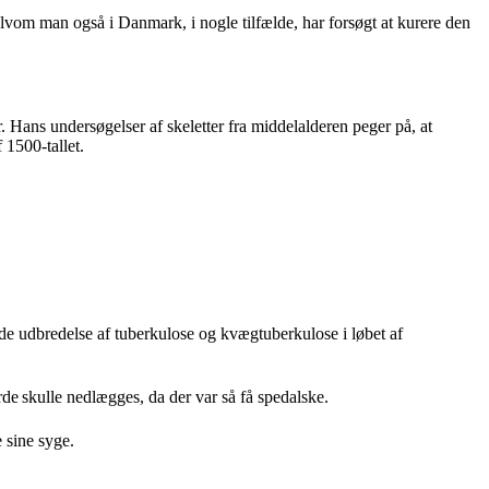
lvom man også i Danmark, i nogle tilfælde, har forsøgt at kurere den
. Hans undersøgelser af skeletter fra middelalderen peger på, at
 1500-tallet.
ede udbredelse af tuberkulose og kvægtuberkulose i løbet af
årde skulle nedlægges, da der var så få spedalske.
te sine syge.