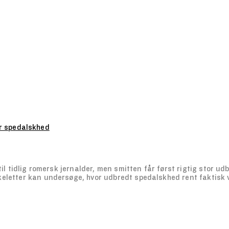
r spedalskhed
l tidlig romersk jernalder, men smitten får først rigtig stor udb
eletter kan undersøge, hvor udbredt spedalskhed rent faktisk v