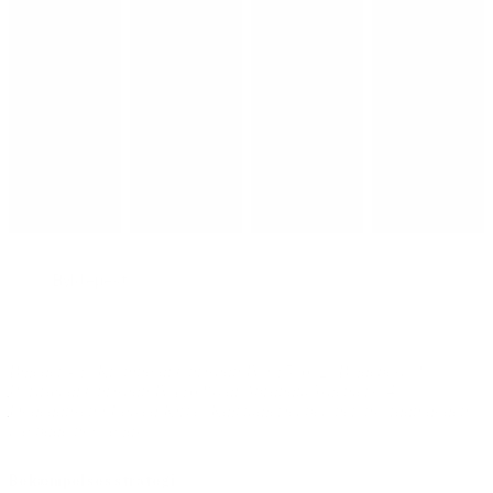
Byldepest
Billeder - 1: Kroning af Christian IV i 1596. 2: Byldepest. 3:
Portræt af Christian IV (1638) af Abraham Wuchters. 4:
Dødedansen i Egtved Kirke. Kalkmaleriet betoner, hvordan døden
tog både høj og lav.
Bekæmpelsesstrategi