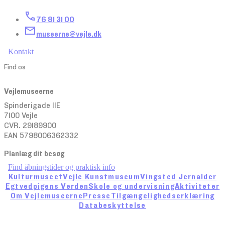
76 81 31 00
museerne@vejle.dk
Kontakt
Find os
Vejlemuseerne
Spinderigade 11E
7100 Vejle
CVR. 29189900
EAN 5798006362332
Planlæg dit besøg
Find åbningstider og praktisk info
Kulturmuseet
Vejle Kunstmuseum
Vingsted Jernalder
Egtvedpigens Verden
Skole og undervisning
Aktiviteter
Om Vejlemuseerne
Presse
Tilgængelighedserklæring
Databeskyttelse