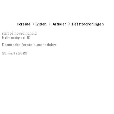
Forside
Viden
Artikler
Pestforordningen
start på hovedindhold
Pestforordningen af 1625
senest opdateret 28. august 2025
Danmarks første sundhedslov
23. marts 2020