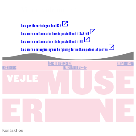
Vil du vide mere?
Læs pestforordningen fra 1625
Læs mere om Danmarks første pestudbrud i 1349-50
Læs mere om Danmarks sidste pestudbrud i 1711
Læs mere om lovgivningens betydning for nedkæmpelsen af pesten
ÅBNINGSTIDER OG PRAKTISK INFO
BOOK EN RUNDVISNING
BESØG FJORDENHUS
GRATIS ADGANG TIL MUSEERNE
Kontakt os