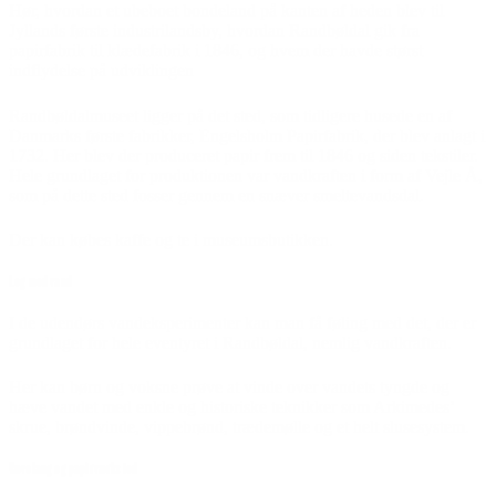
Hør, hvordan et ubeboet bondeland på kanten af heden blev til
Jyllands første industrilandsby, hvordan Randbøldal gik fra
papirfabrik til klædefabrik i 1846, og hvem der havde størst
indflydelse på udviklingen
Randbøldalmuseet ligger på det sted, som tidligere husede en af
Danmarks første fabrikker, Engelsholm Papirfabrik, der blev anlagt i
1732. Her blev der produceret papir frem til 1846 og siden tekstiler.
Hele grundlaget for produktionen var vandkraften i form af Vejle Å,
som på dette sted fosser gennem en snæver smeltevandsdal.
Der kan købes kaffe og te i museumsbutikken.
Leg med vand
I de udendørs vandeksperimenter kan man få føling med det, der er
grundlaget for hele eventyret i Randbøldal, nemlig vandkraften.
Her kan børn og voksne prøve at vinde over vandets tyngde og
hæve vandet med enkle og historiske teknikker som Arkimedes’
skrue, brøndvinde, vippebrønd, trædemølle og et helt slusesystem.
Vævelaug og papirværksted