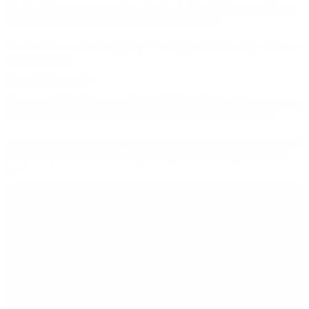
Randbøldals væve- og papirværksteder holder til på museet. De er
kendt for deres smukke design og fine håndværk.
I værkstederne er det muligt at prøve de gamle håndværk, når der er
arrangementer.
Åbent værksted væv og papir
Der er mulighed for at møde de frivillige håndværksgrupper og
deltage aktivt om onsdagen i museets åbningstid kl. 10-16.
Gennem kyndig vejledning er der mulighed for at få kendskab til og
prøve det gamle håndværk. Ung som gammel. Nybegynder som
øvet.