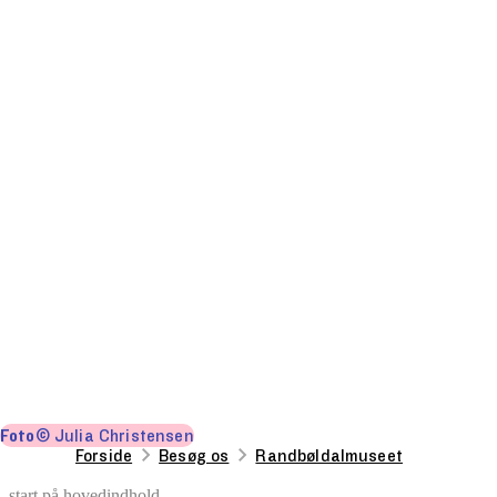
Foto
© Julia Christensen
Forside
Besøg os
Randbøldalmuseet
start på hovedindhold