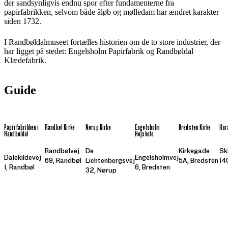
der sandsynligvis endnu spor efter fundamenterne fra
papirfabrikken, selvom både åløb og mølledam har ændret karakter
siden 1732.
I Randbøldalmuseet fortælles historien om de to store industrier, der
har ligget på stedet: Engelsholm Papirfabrik og Randbøldal
Klædefabrik.
Guide
Papirfabrikken i
Randbøl Kirke
Nørup Kirke
Engelsholm
Bredsten Kirke
Har
Randbøldal
Højskole
Randbølvej
De
Kirkegade
Sk
Dalekildevej
Engelsholmvej
69, Randbøl
Lichtenbergsvej
5A, Bredsten
14
1, Randbøl
6, Bredsten
32, Nørup