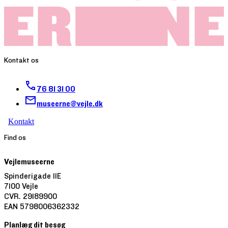
Kontakt os
76 81 31 00
museerne@vejle.dk
Kontakt
Find os
Vejlemuseerne
Spinderigade 11E
7100 Vejle
CVR. 29189900
EAN 5798006362332
Planlæg dit besøg