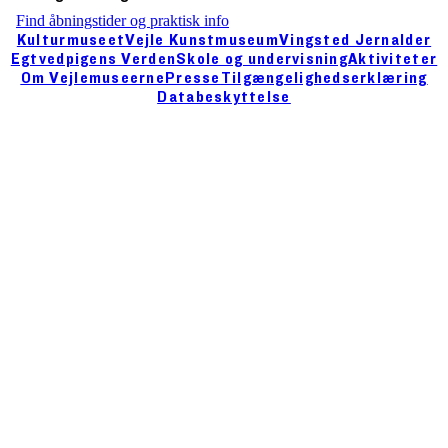
Find åbningstider og praktisk info
Kulturmuseet
Vejle Kunstmuseum
Vingsted Jernalder
Egtvedpigens Verden
Skole og undervisning
Aktiviteter
Om Vejlemuseerne
Presse
Tilgængelighedserklæring
Databeskyttelse