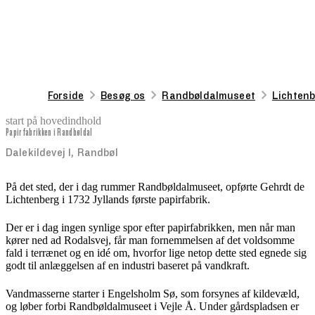
Forside
Besøg os
Randbøldalmuseet
Lichten
start på hovedindhold
Papirfabrikken i Randbøldal
senest opdateret 25. august 2025
Dalekildevej 1, Randbøl
På det sted, der i dag rummer Randbøldalmuseet, opførte Gehrdt de
Lichtenberg i 1732 Jyllands første papirfabrik.
Der er i dag ingen synlige spor efter papirfabrikken, men når man
kører ned ad Rodalsvej, får man fornemmelsen af det voldsomme
fald i terrænet og en idé om, hvorfor lige netop dette sted egnede sig
godt til anlæggelsen af en industri baseret på vandkraft.
Vandmasserne starter i Engelsholm Sø, som forsynes af kildevæld,
og løber forbi Randbøldalmuseet i Vejle Å. Under gårdspladsen er