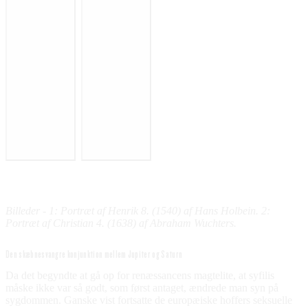
Billeder - 1: Portræt af Henrik 8. (1540) af Hans Holbein. 2:
Portræt af Christian 4. (1638) af Abraham Wuchters.
Den skæbnesvangre konjunktion mellem Jupiter og Saturn
Da det begyndte at gå op for renæssancens magtelite, at syfilis
måske ikke var så godt, som først antaget, ændrede man syn på
sygdommen. Ganske vist fortsatte de europæiske hoffers seksuelle