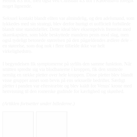
Henrik 8.s hof, men også ved Christian 4.s hof i København foregik
noget lignende.
Seksuel kontakt blandt eliten var almindelig, og den adelsmand, som
lykkedes med sin strategi, blev derfor hurtigt et uofficielt forbillede
blandt sine standsfæller. Dette ideal blev eksempelvis fremvist med
skamkapslen, som både beskyttede mandens penis mod slag, men
også tydeligt betonede størrelsen på den pågældendes ædlere dele –
en størrelse, som dog nok i flere tilfælde ikke var helt
virkelighedstro.
I begyndelsen fik symptomerne på syfilis den samme funktion. Når
smitten spredte sig via blodbanerne i kroppen, fik den smittede
nemlig en række pletter over hele kroppen. Disse pletter blev blandt
visse grupper anset som bevis på ens seksuelle bedrifter. Særligt
pletter i panden var efterstræbte og blev kaldt for Venus' krone med
henvisning til den romerske gudinde for kærlighed og skønhed.
(Artiklen fortsætter under billederne.)