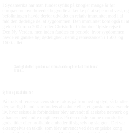
I Sydamerika har man fundet syfilis på knogler mange år før
europæerne overhovedet begyndte at tænke på at sejle mod vest, og
befolkningen havde derfor udviklet en relativ immunitet mod i al
fald den dødelige del af sygdommen. Den immunitet kom også til at
gælde i Europa 200 år efter Christoffer Columbus’ første rejse til
Den Ny Verden, men inden fandtes en periode, hvor sygdommen
havde en ganske høj dødelighed, nemlig renæssancen i 1500- og
1600-tallet.
Særligt pletter i panden var efterstræbte og blev kaldt for Venus'
krone...
Syfilis og maskulinitet
På trods af renæssancens store fokus på fromhed og dyd, så fandtes
der, særligt blandt samfundets absolutte elite, et ganske udsvævende
liv, hvor seksuelle forbindelser blev anvendt til at skabe netværk og
alliancer med andre magthavere. På den måde kunne man skaffe
gods, titler eller profitable embeder til sig selv og slægten. Det var
eksempelvis en taktik, som blev anvendt ved den engelske kong