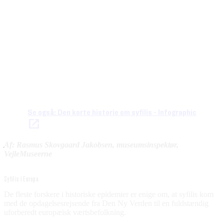
Se også: Den korte historie om syfilis - Infographic
Af: Rasmus Skovgaard Jakobsen, museumsinspektør,
VejleMuseerne
Syfilis i Europa
De fleste forskere i historiske epidemier er enige om, at syfilis kom
med de opdagelsesrejsende fra Den Ny Verden til en fuldstændig
uforberedt europæisk værtsbefolkning.