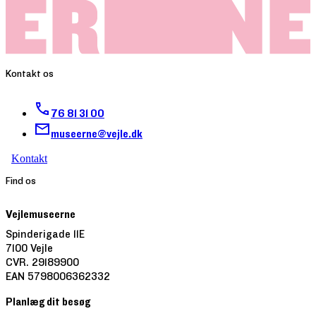
Kontakt os
76 81 31 00
museerne@vejle.dk
Kontakt
Find os
Vejlemuseerne
Spinderigade 11E
7100 Vejle
CVR. 29189900
EAN 5798006362332
Planlæg dit besøg