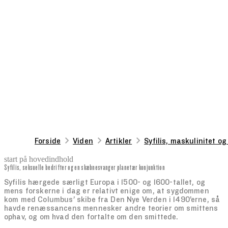
Forside
Viden
Artikler
Syfilis, maskulinitet 
start på hovedindhold
Syfilis, seksuelle bedrifter og en skæbnesvanger planetær konjunktion
senest opdateret 27. august 2025
Syfilis hærgede særligt Europa i 1500- og 1600-tallet, og
mens forskerne i dag er relativt enige om, at sygdommen
kom med Columbus’ skibe fra Den Nye Verden i 1490’erne, så
havde renæssancens mennesker andre teorier om smittens
ophav, og om hvad den fortalte om den smittede.