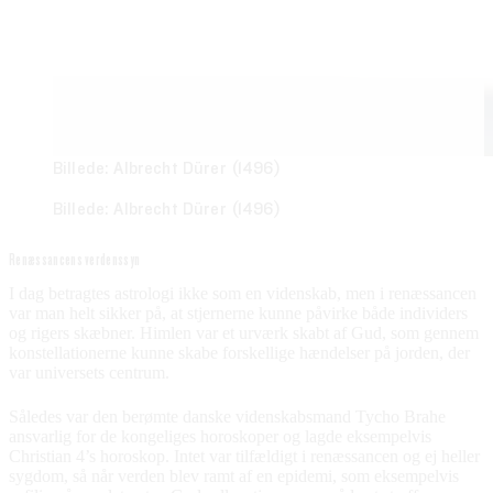
Billede: Albrecht Dürer (1496)
Billede: Albrecht Dürer (1496)
Renæssancens verdenssyn
I dag betragtes astrologi ikke som en videnskab, men i renæssancen
var man helt sikker på, at stjernerne kunne påvirke både individers
og rigers skæbner. Himlen var et urværk skabt af Gud, som gennem
konstellationerne kunne skabe forskellige hændelser på jorden, der
var universets centrum.
Således var den berømte danske videnskabsmand Tycho Brahe
ansvarlig for de kongeliges horoskoper og lagde eksempelvis
Christian 4’s horoskop. Intet var tilfældigt i renæssancen og ej heller
sygdom, så når verden blev ramt af en epidemi, som eksempelvis