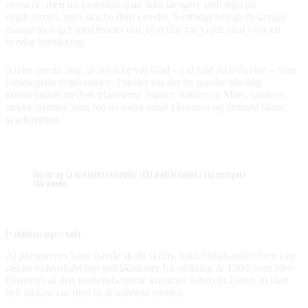
netværk, men nu fremviste man ikke længere stolt tegn på
sygdommen, men skjulte dem i stedet. Samtidig fremkom særligt
mange teologer med teorier om, at syfilis var Guds straf over en
syndig befolkning.
Andre mente dog, at det ikke var Gud – i al fald ikke direkte – som
forårsagede sygdommen. I stedet var det en ganske uheldig
konstellation mellem planeterne Jupiter, Saturn og Mars, samt en
række stjerner, som havde rodet rundt i kosmos og dermed skabt
sygdommen.
Jupiter og Saturn havde i november 1484 mødt hinanden i stjernetegnet
Skorpionen...
Et skæbnesvangert møde
At planeternes bane havde skabt syfilis, kom blandt andet frem i en
række videnskabelige publikationer fra omkring år 1500, som blev
illustreret af den verdensberømte kunstner Albrecht Dürer, hvilket
helt sikkert var med til at udbrede teorien.