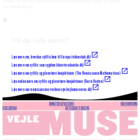
syfilis, så var det enten Guds eller stjernernes måde at straffe
menneskene på.
⬛
Vil du vide mere?
Læs mere om, hvordan syfilis kom til Europa (videnskab.dk)
Læs mere om syfilis som sygdom (denstoredanske.dk)
Læs mere om syfilis og planetære konjuktioner (The Renaissance Mathematicus)
Læs endnu mere om syfilis og planetære konjuktioner (Darin Hayton)
Læs mere om renæssancens verdenssyn (vejlemuseerne.dk)
ÅBNINGSTIDER OG PRAKTISK INFO
BOOK EN RUNDVISNING
BESØG FJORDENHUS
GRATIS ADGANG TIL MUSEERNE