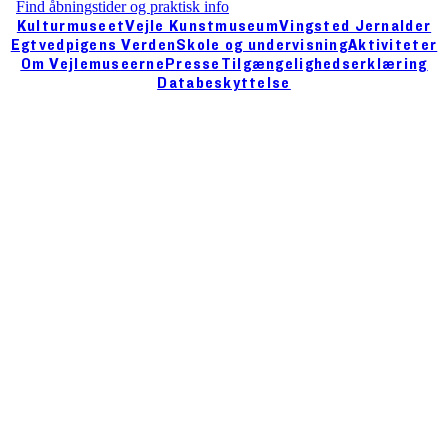
Find åbningstider og praktisk info
Kulturmuseet
Vejle Kunstmuseum
Vingsted Jernalder
Egtvedpigens Verden
Skole og undervisning
Aktiviteter
Om Vejlemuseerne
Presse
Tilgængelighedserklæring
Databeskyttelse