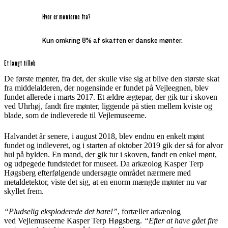
Hvor er mønterne fra?
Kun omkring 8% af skatten er danske mønter.
Et langt tilløb
De første mønter, fra det, der skulle vise sig at blive den største skat
fra middelalderen, der nogensinde er fundet på Vejleegnen, blev
fundet allerede i marts 2017. Et ældre ægtepar, der gik tur i skoven
ved Uhrhøj, fandt fire mønter, liggende på stien mellem kviste og
blade, som de indleverede til Vejlemuseerne.
Halvandet år senere, i august 2018, blev endnu en enkelt mønt
fundet og indleveret, og i starten af oktober 2019 gik der så for alvor
hul på bylden. En mand, der gik tur i skoven, fandt en enkel mønt,
og udpegede fundstedet for museet. Da arkæolog Kasper Terp
Høgsberg efterfølgende undersøgte området nærmere med
metaldetektor, viste det sig, at en enorm mængde mønter nu var
skyllet frem.
“Pludselig eksploderede det bare!”
, fortæller arkæolog
ved Vejlemuseerne Kasper Terp Høgsberg.
“Efter at have gået fire