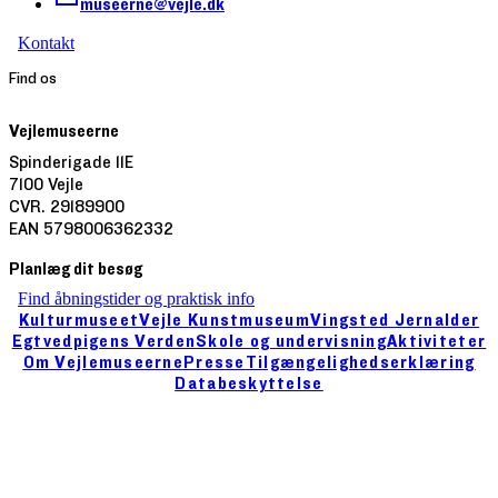
museerne@vejle.dk
Kontakt
Find os
Vejlemuseerne
Spinderigade 11E
7100 Vejle
CVR. 29189900
EAN 5798006362332
Planlæg dit besøg
Find åbningstider og praktisk info
Kulturmuseet
Vejle Kunstmuseum
Vingsted Jernalder
Egtvedpigens Verden
Skole og undervisning
Aktiviteter
Om Vejlemuseerne
Presse
Tilgængelighedserklæring
Databeskyttelse