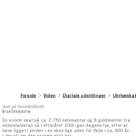
Forside
Viden
Digitale udstillinger
Uhrhøjskat
start på hovedindhold
Alt om Uhrhøjskatten
senest opdateret 21. november 2025
En enorm skat på ca. 2.750 sølvmønter og 8 guldmønter fra
middelalderen så i efteråret 2019 igen dagens lys, efter at
have ligget i jorden i en skov lige uden for Vejle i ca. 600 år.
Læs alt om den enorme skat her.