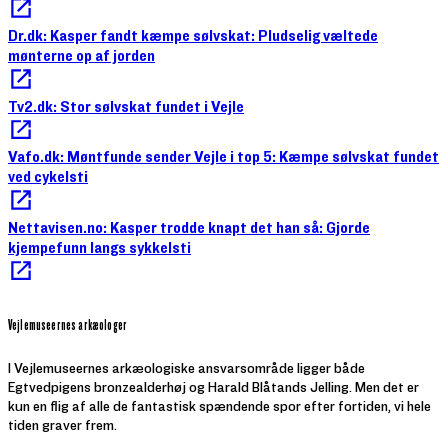
Dr.dk: Kasper fandt kæmpe sølvskat: Pludselig væltede
mønterne op af jorden
Tv2.dk: Stor sølvskat fundet i Vejle
Vafo.dk: Møntfunde sender Vejle i top 5: Kæmpe sølvskat fundet
ved cykelsti
Nettavisen.no: Kasper trodde knapt det han så: Gjorde
kjempefunn langs sykkelsti
Vejlemuseernes arkæologer
I Vejlemuseernes arkæologiske ansvarsområde ligger både
Egtvedpigens bronzealderhøj og Harald Blåtands Jelling. Men det er
kun en flig af alle de fantastisk spændende spor efter fortiden, vi hele
tiden graver frem.