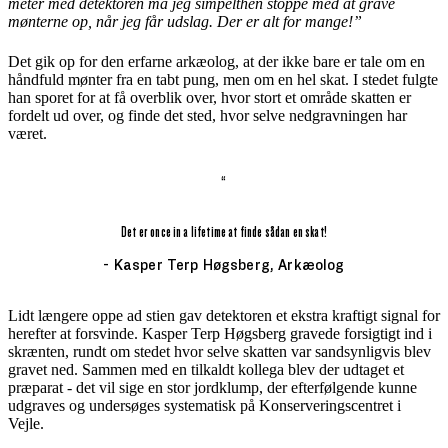
meter med detektoren må jeg simpelthen stoppe med at grave
mønterne op, når jeg får udslag. Der er alt for mange!”
Det gik op for den erfarne arkæolog, at der ikke bare er tale om en
håndfuld mønter fra en tabt pung, men om en hel skat. I stedet fulgte
han sporet for at få overblik over, hvor stort et område skatten er
fordelt ud over, og finde det sted, hvor selve nedgravningen har
været.
“
Det er once in a lifetime at finde sådan en skat!
- Kasper Terp Høgsberg, Arkæolog
Lidt længere oppe ad stien gav detektoren et ekstra kraftigt signal for
herefter at forsvinde. Kasper Terp Høgsberg gravede forsigtigt ind i
skrænten, rundt om stedet hvor selve skatten var sandsynligvis blev
gravet ned. Sammen med en tilkaldt kollega blev der udtaget et
præparat - det vil sige en stor jordklump, der efterfølgende kunne
udgraves og undersøges systematisk på Konserveringscentret i
Vejle.