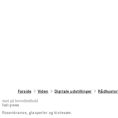
Forside
Viden
Digitale udstillinger
Rådhustor
start på hovedindhold
Fund i gravene
senest opdateret 26. august 2025
Rosenkranse, glasperler og kistesøm.