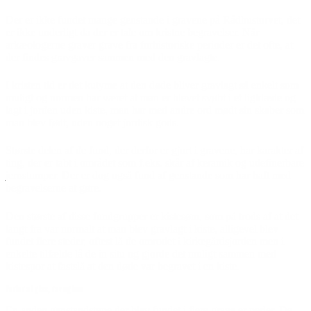
Der er ikke fundet mange genstande i gravene på Rådhustorvet, det
er ikke underligt da der er tale om kristne begravelser. Når
arkæologerne graver grave fra forhistoriske perioder er det ofte, at
der findes gravgaver sammen med den gravlagte.
I kristen tid er det kutyme at den døde bliver gravlagt så enkelt som
muligt og normen har været at man er blevet svøbt i et ligklæde og
lagt i jorden uden kiste, man har med andre ord mødt sin skaber som
man blev født, uden noget jordisk gods.
Største delen af de fund, der derfor er gjort i gravene, har karakter af
ting, der er tabt i området som f.eks. skår af keramik og udefinerbare
jernstumper. Der er dog også fund af genstande som har haft med
begravelserne at gøre.
Den største af disse fundgrupper er kistesøm, som på trods af at det
langt fra var normalt at man blev gravlagt i kiste, alligevel blev
fundet flere steder, oftest lå de omrodet i kirkegårdsjorden men i
enkelte tilfælde lå de in situ og gjorde det muligt sammen med
kistespor at fastslå at den døde var begravet i en kiste.
Perler af glas, rav og ben
En anden genstandstype der blev fundet i flere grave er perler. De