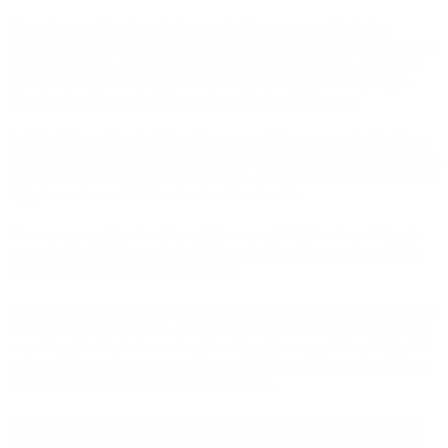
Rosenkransen blev brugt når man bad bønner og udførte den
såkaldte rosenkransandagt, der blev betragtet som en god gerning og
kunne give aflad. I dag er der 55 perler i en rosenkrans, 50 mindre
perler, som hver illustrerer, at man beder en Ave Maria bøn og 5
større perler, der symboliserer, at man beder et fadervor.
I middelalderen har der ikke på samme måde været regler for, hvor
mange perler en kæde skulle bestå af, blot at de to bønner blev bedt i
forholdet 1 Fadervor og 10 Ave Maria. Det kan derfor være svært at
sige, hvor stor en del af en kæde vi har fundet.
Der var som sagt perler i flere af gravene på Rådhustorvet. I nogle
grave fandt vi kun en enkelt eller ganske få perler, men i særligt to
grave var antallet mere imponerende.
I en grav fandt vi 10 perler, primært fremstillet i glas og rav liggende
ved halsen på den afdøde. Perlerne var ret forskellige i udseende. I
en anden grav lå der i venstre side af brystkassen på den afdøde 19
perler af ben, perlerne var utrolig ens i udformning og udseende og
er den mest komplette rosenkrans vi fandt.
Graven var desværre forstyrret ved venstre arm og den resterende
del af kæden kan være gået tabt i den situation. Perlerne har uden