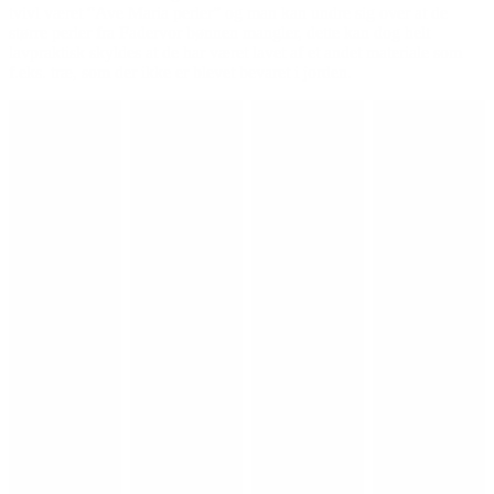
tvivl været “Ave Maria perler” og man kan undre sig over at de
større perler fra Fadervor bønnen mangler, dette kan dog helt
lavpraktisk skyldes at de har været lavet af et andet materiale som
f.eks. træ, som der ikke er blevet bevaret i jorden.