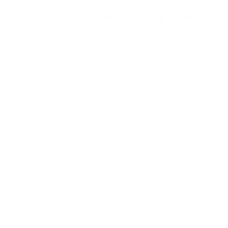
perler vi har fundet, er lavet af flere forskellige materialer, vi har
fundet nogen i både glas, rav og ben. Perler er ikke et usædvanlig
fund i kirkegårdskontekst, idet man i nogle tilfælde gravlagde den
døde med en rosenkrans.
Rosenkransen blev i middelalderen set som et bevist i sig selv på de
fromme gerninger man havde udført, og da den samtidig blev båret
som amulet til beskyttelse mod skærsilden efter døden, var det
vigtigt at man havde den på sig ved døden, og at man fik den med
sig i graven.